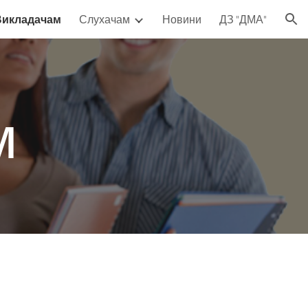
Викладачам
Слухачам
Новини
ДЗ "ДМА"
ion
м