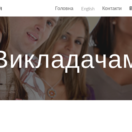
я
Головна
Контакти
English
ip to main content
Skip to navigat
Викладача